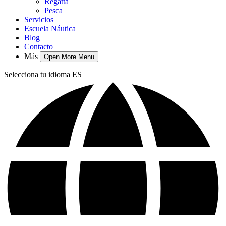
Regatta
Pesca
Servicios
Escuela Náutica
Blog
Contacto
Más
Open More Menu
Selecciona tu idioma
ES