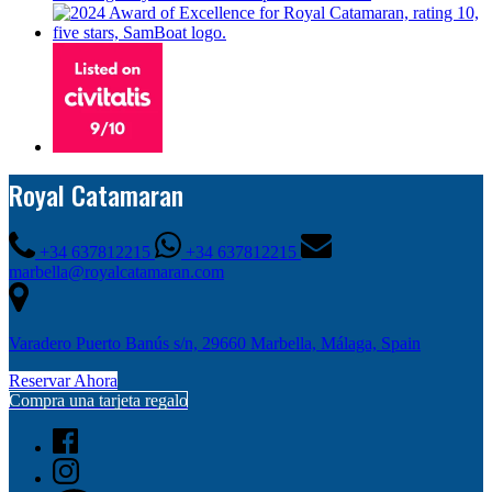
Royal Catamaran
+34 637812215
+34 637812215
marbella@royalcatamaran.com
Varadero Puerto Banús s/n, 29660 Marbella, Málaga, Spain
Reservar Ahora
Compra una tarjeta regalo