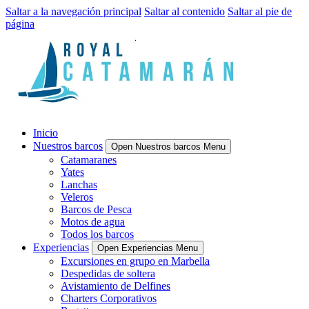
Saltar a la navegación principal
Saltar al contenido
Saltar al pie de
página
Inicio
Nuestros barcos
Open Nuestros barcos Menu
Catamaranes
Yates
Lanchas
Veleros
Barcos de Pesca
Motos de agua
Todos los barcos
Experiencias
Open Experiencias Menu
Excursiones en grupo en Marbella
Despedidas de soltera
Avistamiento de Delfines
Charters Corporativos