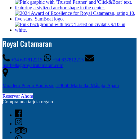
Royal Catamaran
+34 637812215
+34 637812215
marbella@royalcatamaran.com
Varadero Puerto Banús s/n, 29660 Marbella, Málaga, Spain
Reservar Ahora
Compra una tarjeta regalo