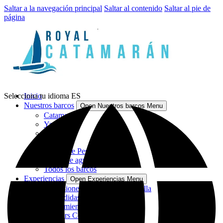
Saltar a la navegación principal
Saltar al contenido
Saltar al pie de
página
Selecciona tu idioma
Inicio
ES
Nuestros barcos
Open Nuestros barcos Menu
Catamaranes
Yates
Lanchas
Veleros
Barcos de Pesca
Motos de agua
Todos los barcos
Experiencias
Open Experiencias Menu
Excursiones en grupo en Marbella
Despedidas de soltera
Avistamiento de Delfines
Charters Corporativos