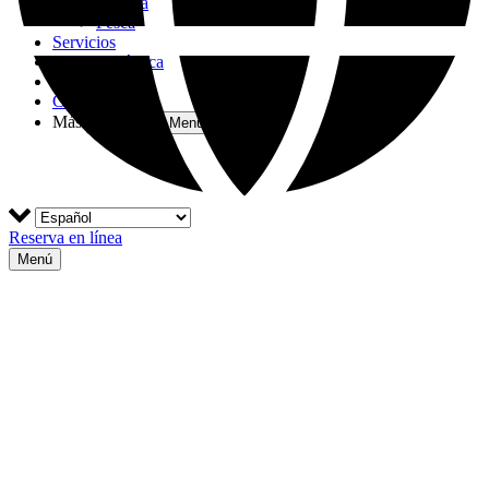
Regatta
Pesca
Servicios
Escuela Náutica
Blog
Contacto
Más
Open More Menu
Reserva en línea
Menú