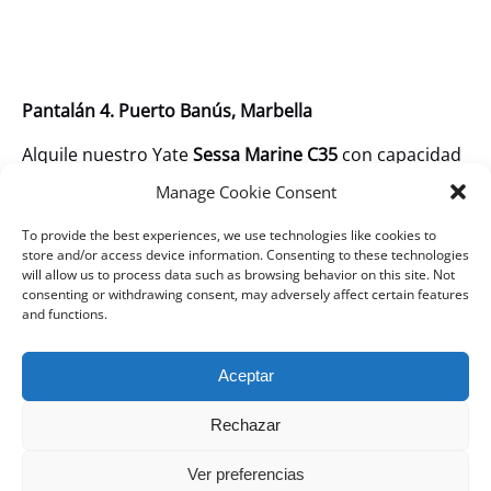
Pantalán 4. Puerto Banús, Marbella
Alquile nuestro Yate
Sessa Marine C35
con capacidad
para 10 personas más patrón hasta 8 horas.
Manage Cookie Consent
El Sessa Marine C35 es un crucero deportivo elegante
To provide the best experiences, we use technologies like cookies to
y versátil diseñado para el lujo y el rendimiento. Este
store and/or access device information. Consenting to these technologies
will allow us to process data such as browsing behavior on this site. Not
yate ofrece un exterior estilizado con líneas elegantes
consenting or withdrawing consent, may adversely affect certain features
y un interior espacioso y bien equipado. Cuenta con
and functions.
dos cómodos camarotes, una cocina moderna y un
salón amplio, lo que lo hace ideal para escapadas de
Aceptar
fin de semana o excursiones de un día. La cabina está
diseñada para socializar y relajarse, equipada con
Rechazar
asientos amplios y una zona para tomar el sol. Con
potentes motores y sistemas de navegación
Ver preferencias
avanzados, el C35 garantiza una experiencia de