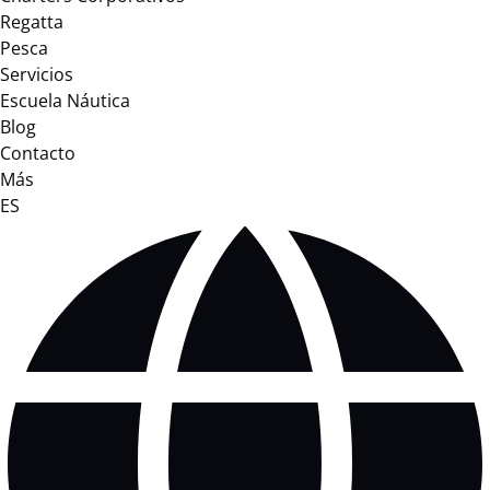
Regatta
Pesca
Servicios
Escuela Náutica
Blog
Contacto
Más
Selecciona
ES
tu
idioma