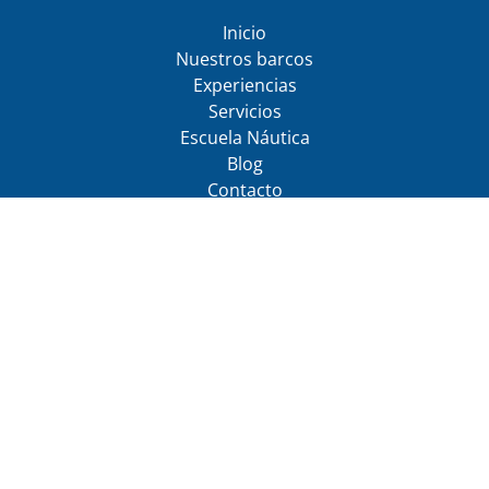
Inicio
Nuestros barcos
Experiencias
Servicios
Escuela Náutica
Blog
Contacto
Política de Privacidad
Política de cancelación
CONTÁCTANOS
(opens
in
RESERVA AHORA
new
window)