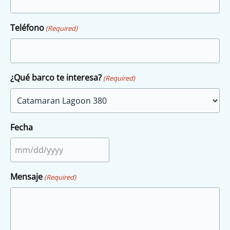
Teléfono
(Required)
¿Qué barco te interesa?
(Required)
Fecha
MM
slash
Mensaje
(Required)
DD
slash
YYYY