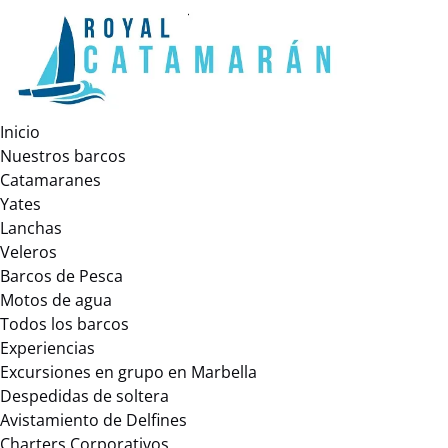
Open Nuestros barcos Menu
Open Experiencias Menu
Open More Menu
Saltar a la navegación principal
Saltar al contenido
Saltar al pie de página
Inicio
Nuestros barcos
Catamaranes
Yates
Lanchas
Veleros
Barcos de Pesca
Motos de agua
Todos los barcos
Experiencias
Excursiones en grupo en Marbella
Despedidas de soltera
Avistamiento de Delfines
Charters Corporativos