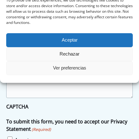
To provide the best experiences, we use technologies like cookies to
Mensaje
(Required)
DD
store and/or access device information. Consenting to these technologies
slash
will allow us to process data such as browsing behavior on this site. Not
consenting or withdrawing consent, may adversely affect certain features
YYYY
and functions.
Aceptar
Rechazar
Ver preferencias
CAPTCHA
To submit this form, you need to accept our Privacy
Statement
(Required)