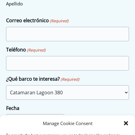
Apellido
Correo electrónico
(Required)
Teléfono
(Required)
¿Qué barco te interesa?
(Required)
Fecha
Manage Cookie Consent
MM
slash